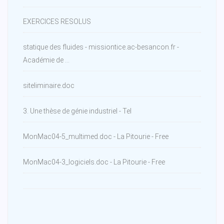
EXERCICES RESOLUS
statique des fluides - missiontice.ac-besancon.fr -
Académie de ...
siteliminaire.doc
3. Une thèse de génie industriel - Tel
MonMac04-5_multimed.doc - La Pitourie - Free
MonMac04-3_logiciels.doc - La Pitourie - Free