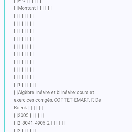
| |P U | | | | | |
| |Montant | | | | | |
| | | | | | | |
| | | | | | | |
| | | | | | | |
| | | | | | | |
| | | | | | | |
| | | | | | | |
| | | | | | | |
| | | | | | | |
| | | | | | | |
| |1 | | | | | |
| |Algèbre linéaire et bilinéaire: cours et
exercices corrigés, COTTET-EMART, F, De
Boeck | | | | | |
| |2005 | | | | | |
| |2-8041-4906-2 | | | | | |
| |2 | | | | | |