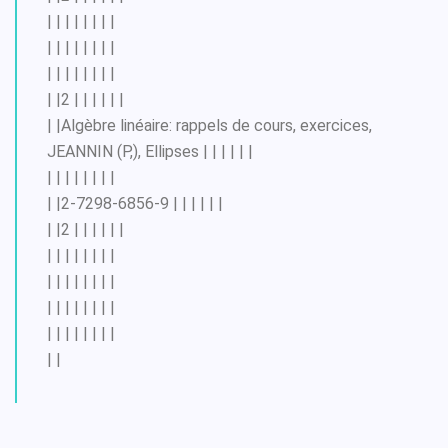
| | | | | | | |
| | | | | | | |
| | | | | | | |
| |2 | | | | | |
| |Algèbre linéaire: rappels de cours, exercices,
JEANNIN (P,), Ellipses | | | | | |
| | | | | | | |
| |2-7298-6856-9 | | | | | |
| |2 | | | | | |
| | | | | | | |
| | | | | | | |
| | | | | | | |
| | | | | | | |
| |