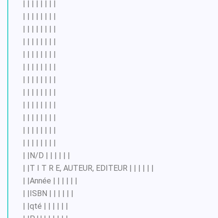
| | | | | | | |
| | | | | | | |
| | | | | | | |
| | | | | | | |
| | | | | | | |
| | | | | | | |
| | | | | | | |
| | | | | | | |
| | | | | | | |
| | | | | | | |
| | | | | | | |
| | | | | | | |
| |N/D | | | | | |
| |T I T R E, AUTEUR, EDITEUR | | | | | |
| |Année | | | | | |
| |ISBN | | | | | |
| |qté | | | | | |