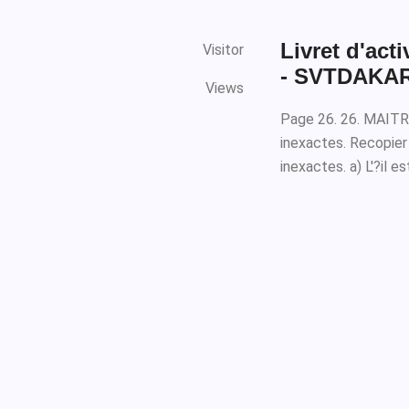
Livret d'act
Visitor
- SVTDAKA
Views
Page 26. 26. MAIT
inexactes. Recopier 
inexactes. a) L'?il est 