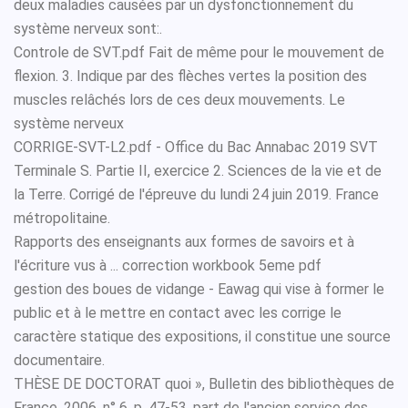
deux maladies causées par un dysfonctionnement du
système nerveux sont:.
Controle de SVT.pdf Fait de même pour le mouvement de
flexion. 3. Indique par des flèches vertes la position des
muscles relâchés lors de ces deux mouvements. Le
système nerveux
CORRIGE-SVT-L2.pdf - Office du Bac Annabac 2019 SVT
Terminale S. Partie II, exercice 2. Sciences de la vie et de
la Terre. Corrigé de l'épreuve du lundi 24 juin 2019. France
métropolitaine.
Rapports des enseignants aux formes de savoirs et à
l'écriture vus à ... correction workbook 5eme pdf
gestion des boues de vidange - Eawag qui vise à former le
public et à le mettre en contact avec les corrige le
caractère statique des expositions, il constitue une source
documentaire.
THÈSE DE DOCTORAT quoi », Bulletin des bibliothèques de
France, 2006, n° 6, p. 47-53. part de l'ancien service des