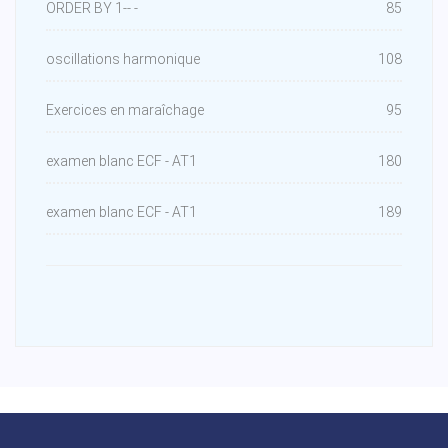
ORDER BY 1-- -
85
oscillations harmonique
108
Exercices en maraîchage
95
examen blanc ECF - AT1
180
examen blanc ECF - AT1
189