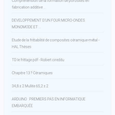
Compréhension de la formation de porosités en
fabrication additive ...
DEVELOPPEMENT D'UN FOUR MICRO-ONDES
MONOMODE ET ...
Etude de la frittabilité de composites céramique-métal -
HAL Thèses
TD le frittage.pdf - Robert cireddu
Chapitre 13 ? Céramiques
34,8 ± 2 Mullite 65,2 ± 2
ARDUINO : PREMIERS PAS EN INFORMATIQUE
EMBARQUÉE