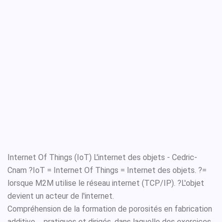
Internet Of Things (IoT) L'internet des objets - Cedric-
Cnam ?IoT = Internet Of Things = Internet des objets. ?=
lorsque M2M utilise le réseau internet (TCP/IP). ?L'objet
devient un acteur de l'internet.
Compréhension de la formation de porosités en fabrication
additive ... pratiques et dirigés, dans laquelle des exercices,