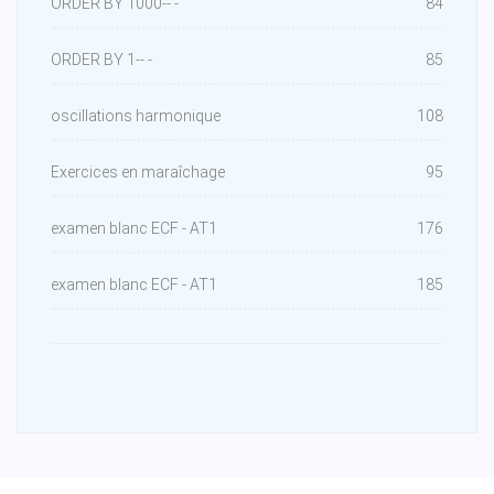
ORDER BY 1000-- -
84
ORDER BY 1-- -
85
oscillations harmonique
108
Exercices en maraîchage
95
examen blanc ECF - AT1
176
examen blanc ECF - AT1
185