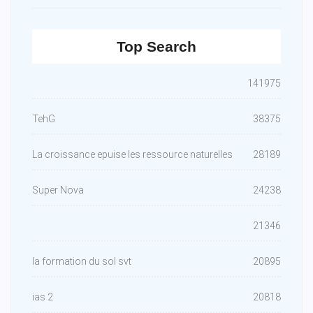
Top Search
141975
TehG
38375
La croissance epuise les ressource naturelles
28189
Super Nova
24238
21346
la formation du sol svt
20895
ias 2
20818