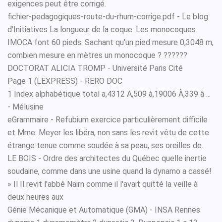
exigences peut être corrigé.
fichier-pedagogiques-route-du-rhum-corrige.pdf - Le blog
d'Initiatives La longueur de la coque. Les monocoques
IMOCA font 60 pieds. Sachant qu'un pied mesure 0,3048 m,
combien mesure en mètres un monocoque ? ??????
DOCTORAT ALICIA TROMP - Université Paris Cité
Page 1 (LEXPRESS) - RERO DOC
1 Index alphabétique total a,4312 A,509 à,19006 À,339 â ...
- Mélusine
eGrammaire - Refubium exercice particulièrement difficile
et Mme. Meyer les libéra, non sans les revit vêtu de cette
étrange tenue comme soudée à sa peau, ses oreilles de.
LE BOIS - Ordre des architectes du Québec quelle inertie
soudaine, comme dans une usine quand la dynamo a cassé!
» Il Il revit l'abbé Nairn comme il l'avait quitté la veille à
deux heures aux
Génie Mécanique et Automatique (GMA) - INSA Rennes