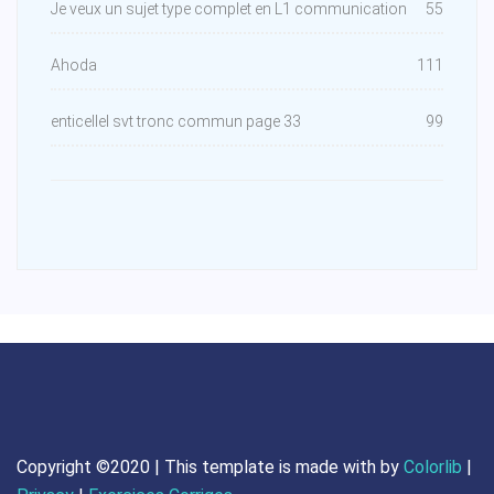
Je veux un sujet type complet en L1 communication
55
Ahoda
111
enticellel svt tronc commun page 33
99
Copyright ©2020 | This template is made with
by
Colorlib
|