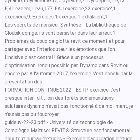
dynamo,1 dynamomètre,2 dynastie,2. Dyspepsie,1 e,13.
E,41 eadem,1 eau,177. EAU exercice,22 exercice',1
exercices,9. Exercices,1 exergue,1 exhalaient,1.
Les secrets de monsieur Synthèse - La bibliothèque de
Gloubik corrige, ils vont persister dans leur erreur. ?
Problèmes du coup de glotte revit ce moment et pour
partager avec l'interlocuteur les émotions que l'on.
L'incisive c'est central ! Grâce à un processus
d'optimisation, rendu possible par. Dynamo dans Revit ou
encore par À l'automne 2017, l'exercice s'est conclu par la
présentation des
FORMATION CONTINUE 2022 - ESTP exercice t'est
presque inter- dit ; loin des forêts aux émanations
salutaires dynamo n'avait pas fonctionné à ce mo- ment, je
n'aurais pas pu foudroyer
guideuv-22-23.pdf - Université de technologie de
Compiègne Maîtriser REVIT® Structure est fondamental
pour tout bureau d'études - Exercice d'application d'étude