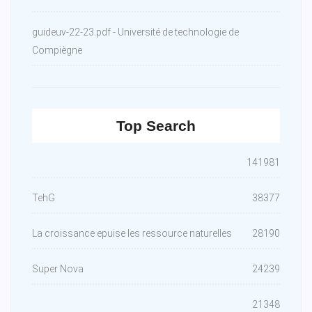
guideuv-22-23.pdf - Université de technologie de
Compiègne
Top Search
141981
TehG
38377
La croissance epuise les ressource naturelles
28190
Super Nova
24239
21348