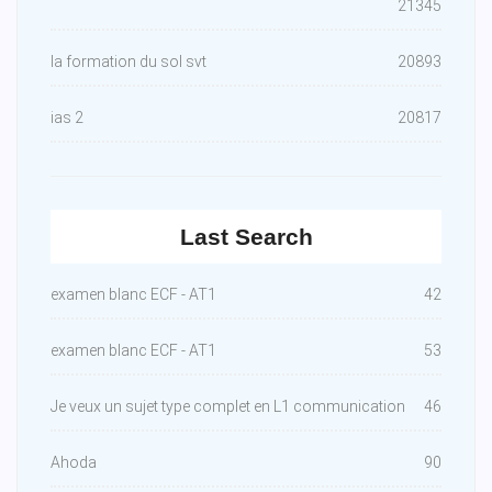
21345
la formation du sol svt
20893
ias 2
20817
Last Search
examen blanc ECF - AT1
42
examen blanc ECF - AT1
53
Je veux un sujet type complet en L1 communication
46
Ahoda
90