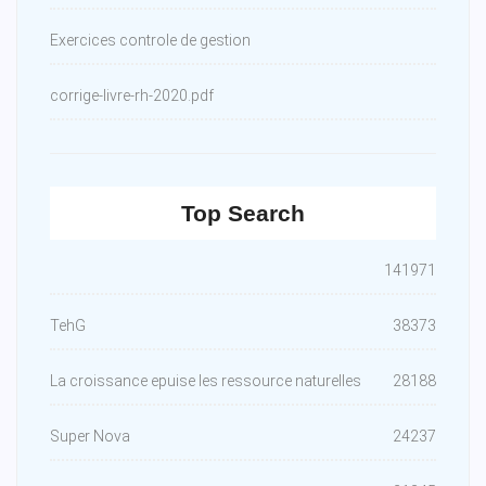
Exercices controle de gestion
corrige-livre-rh-2020.pdf
Top Search
141971
TehG
38373
La croissance epuise les ressource naturelles
28188
Super Nova
24237