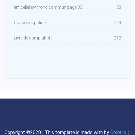
enticellel svt tronc commun page 33
83
Concours police
124
Livre de comptabilité
212
Copyright ©2020 | This template is made with
by
Colorlib
|