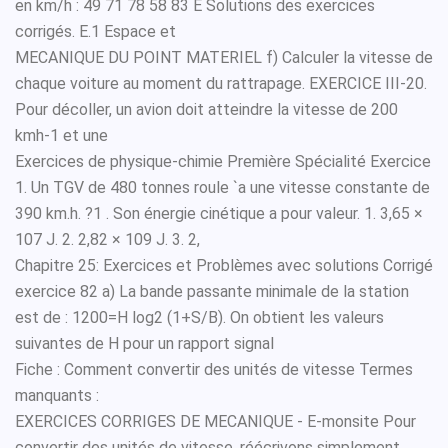
en km/h : 49 71 78 58 83 E Solutions des exercices
corrigés. E.1 Espace et
MECANIQUE DU POINT MATERIEL f) Calculer la vitesse de
chaque voiture au moment du rattrapage. EXERCICE III-20.
Pour décoller, un avion doit atteindre la vitesse de 200
kmh-1 et une
Exercices de physique-chimie Première Spécialité Exercice
1. Un TGV de 480 tonnes roule `a une vitesse constante de
390 km.h. ?1 . Son énergie cinétique a pour valeur. 1. 3,65 ×
107 J. 2. 2,82 × 109 J. 3. 2,
Chapitre 25: Exercices et Problèmes avec solutions Corrigé
exercice 82 a) La bande passante minimale de la station
est de : 1200=H log2 (1+S/B). On obtient les valeurs
suivantes de H pour un rapport signal
Fiche : Comment convertir des unités de vitesse Termes
manquants :
EXERCICES CORRIGES DE MECANIQUE - E-monsite Pour
convertir des unités de vitesse, réécrivons simplement