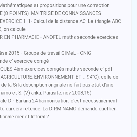
 Mathématiques et propositions pour une correction
 (8 POINTS). MAITRISE DE CONNAISSANCES
RCICE 1. 1- Calcul de la distance AC. Le triangle ABC
B, on calcule
 EN PHARMACIE - ANOFEL maths seconde exercices
se 2015 - Groupe de travail GIMeL - CNIG
de c' exercice corrigé
ES 4èm exercices corrigés maths seconde c' pdf
GRICULTURE, ENVIRONNEMENT ET ... 94°C), celle de
de la Si la description originale ne fait pas état d'une
amo et S. (V.) anka. Parasite. nov 2008;15(
le D - Burkina 24 harmonisation, c'est nécessairement
etite qui sera retenue. La DIRM NAMO demande quel lien
ionale mer et littoral ?