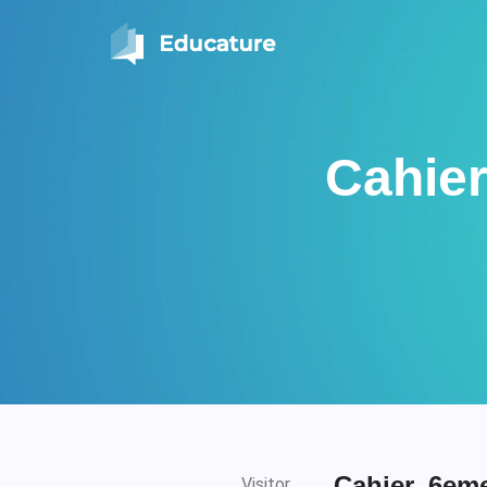
Cahier
Cahier_6eme
Visitor