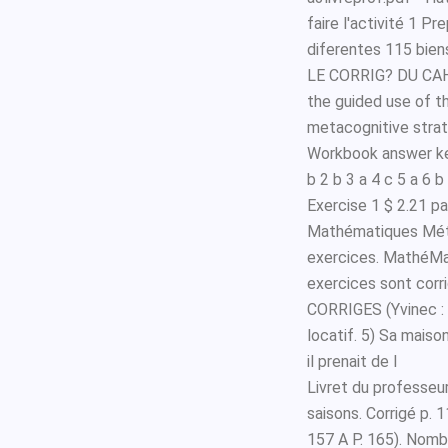
faire l'activité 1 P
diferentes 115 bien
LE CORRIG? DU CAHI
the guided use of t
metacognitive strat
Workbook answer key
b 2 b 3 a 4 c 5 a 6 b
Exercise 1 $ 2.21 pa
Mathématiques Mét
exercices. MathéMat
exercices sont corr
CORRIGES (Yvinec : 
locatif. 5) Sa maiso
il prenait de l
Livret du professeu
saisons. Corrigé p
157 A P. 165). Nom