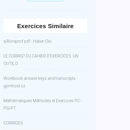
Exercices Similaire
a3livreprof.pdf - Hatier-Clic
LE CORRIG? DU CAHIER D'EXERCICES: UN
OUTIL D ...
Workbook answer keys and transcripts -
gymhost.cz
Mathématiques Méthodes et Exercices PC-
PSI-PT
CORRIGES