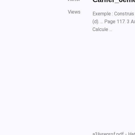
Views
Exemple : Construis 
(d). ... Page 117. 3 
Calcule ...
a3livreprof.pdf - Ha