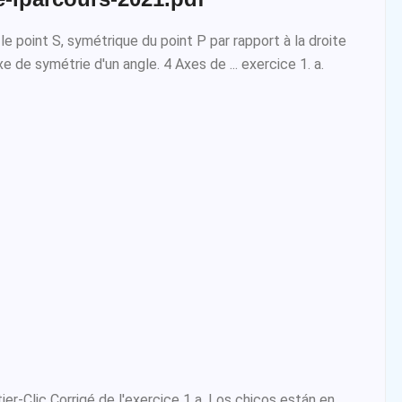
le point S, symétrique du point P par rapport à la droite
Axe de symétrie d'un angle. 4 Axes de ... exercice 1. a.
tier-Clic Corrigé de l'exercice 1 a. Los chicos están en