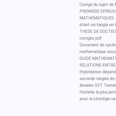
Corrigé du sujet de
PREMIERE EPREUVE
MATHEMATIQUES. EXE
étant rectangle en 
THESE DE DOCTEUR
corrigés pdf
Document de synthè
mathematique secon
GUIDE MATHEMATIQU
RELATIONS ENTRE A
l'hybridation dépend 
seconde rangée de n
Annales SVT Termina
l'échelle la plus p
avec la stratégie nat