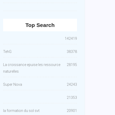
Top Search
142419
TehG
38378
La croissance epuise les ressource
28195
naturelles
Super Nova
24243
21353
la formation du sol svt
20901