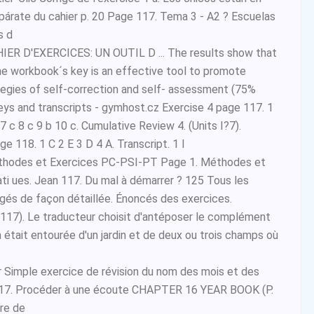
repárate du cahier p. 20 Page 117. Tema 3 - A2 ? Escuelas
s d
ER D'EXERCICES: UN OUTIL D ... The results show that
he workbook´s key is an effective tool to promote
egies of self-correction and self- assessment (75%
s and transcripts - gymhost.cz Exercise 4 page 117. 1
 7 c 8 c 9 b 10 c. Cumulative Review 4. (Units I?7).
ge 118. 1 C 2 E 3 D 4 A. Transcript. 1 I
hodes et Exercices PC-PSI-PT Page 1. Méthodes et
i ues. Jean 117. Du mal à démarrer ? 125 Tous les
igés de façon détaillée. Énoncés des exercices.
117). Le traducteur choisit d'antéposer le complément
n était entourée d'un jardin et de deux ou trois champs où
r Simple exercice de révision du nom des mois et des
. 117. Procéder à une écoute CHAPTER 16 YEAR BOOK (P.
bre de