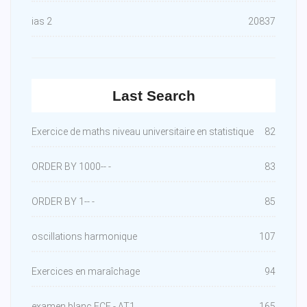
ias 2
20837
Last Search
Exercice de maths niveau universitaire en statistique
82
ORDER BY 1000-- -
83
ORDER BY 1-- -
85
oscillations harmonique
107
Exercices en maraîchage
94
examen blanc ECF - AT1
165