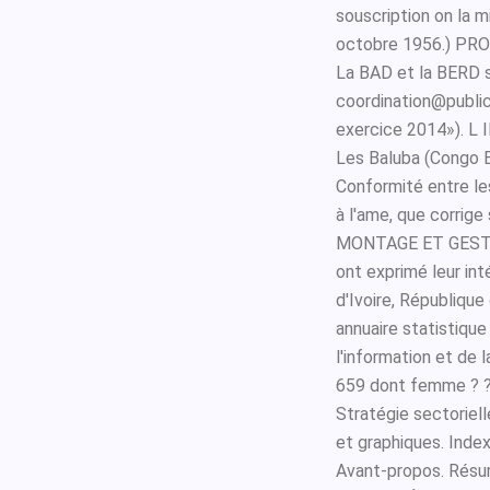
souscription on la m
octobre 1956.) PROJ
La BAD et la BERD s
coordination@publica
exercice 2014»). L I
Les Baluba (Congo B
Conformité entre le
à l'ame, que corrig
MONTAGE ET GESTI
ont exprimé leur in
d'Ivoire, République
annuaire statistique
l'information et de l
659 dont femme ? ? 
Stratégie sectoriel
et graphiques. Index
Avant-propos. Résu