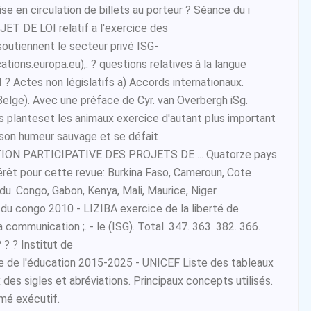
ise en circulation de billets au porteur ? Séance du i
ET DE LOI relatif a l'exercice des
outiennent le secteur privé ISG-
tions.europa.eu),. ? questions relatives à la langue
I ? Actes non législatifs a) Accords internationaux.
elge). Avec une préface de Cyr. van Overbergh iSg.
s planteset les animaux exercice d'autant plus important
e son humeur sauvage et se défait
ON PARTICIPATIVE DES PROJETS DE ... Quatorze pays
térêt pour cette revue: Burkina Faso, Cameroun, Cote
 du. Congo, Gabon, Kenya, Mali, Maurice, Niger
 du congo 2010 - LIZIBA exercice de la liberté de
a communication ;. - le (ISG). Total. 347. 363. 382. 366.
? ? Institut de
le de l'éducation 2015-2025 - UNICEF Liste des tableaux
 des sigles et abréviations. Principaux concepts utilisés.
mé exécutif.