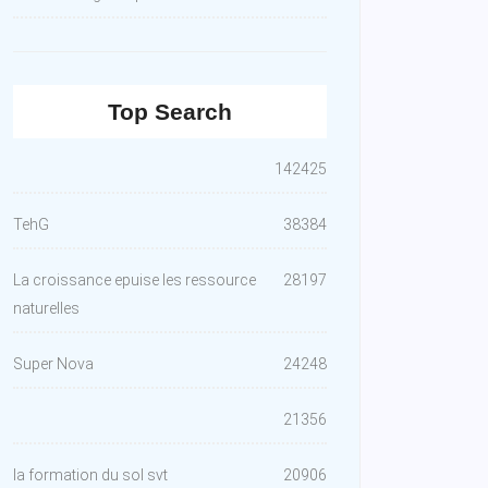
Top Search
142425
TehG
38384
La croissance epuise les ressource
28197
naturelles
Super Nova
24248
21356
la formation du sol svt
20906