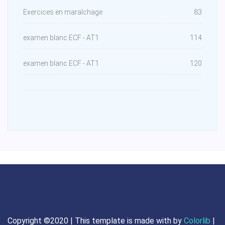
Exercices en maraîchage
83
examen blanc ECF - AT1
114
examen blanc ECF - AT1
120
Copyright ©2020 | This template is made with
by
Colorlib
|