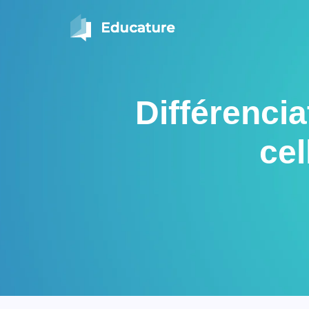
Différenci
cel