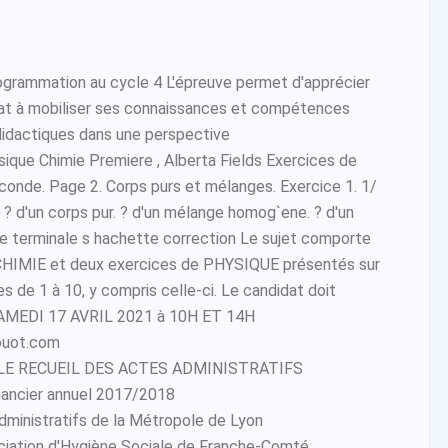
ogrammation au cycle 4 L'épreuve permet d'apprécier
dat à mobiliser ses connaissances et compétences
idactiques dans une perspective
que Chimie Premiere , Alberta Fields Exercices de
conde. Page 2. Corps purs et mélanges. Exercice 1. 1/
. ? d'un corps pur. ? d'un mélange homog`ene. ? d'un
ie terminale s hachette correction Le sujet comporte
CHIMIE et deux exercices de PHYSIQUE présentés sur
 de 1 à 10, y compris celle-ci. Le candidat doit
MEDI 17 AVRIL 2021 à 10H ET 14H
rouot.com
LE RECUEIL DES ACTES ADMINISTRATIFS
inancier annuel 2017/2018
dministratifs de la Métropole de Lyon
iation d'Hygiène Sociale de Franche-Comté