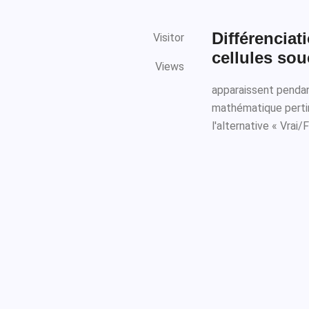
Différencia
Visitor
cellules souc
Views
apparaissent pendan
mathématique pertine
l'alternative « Vrai/Fa