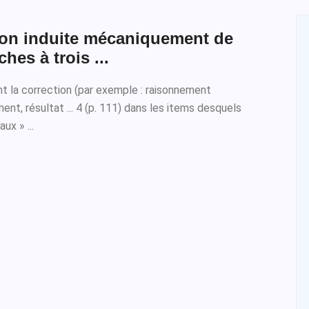
tion induite mécaniquement de
hes à trois ...
t la correction (par exemple : raisonnement
nt, résultat ... 4 (p. 111) dans les items desquels
ux » ...