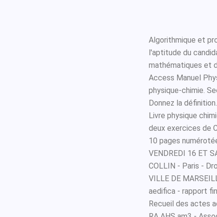
Algorithmique et pr
l'aptitude du candi
mathématiques et d
Access Manuel Physi
physique-chimie. Se
Donnez la définition
Livre physique chim
deux exercices de 
10 pages numérotées
VENDREDI 16 ET SA
COLLIN - Paris - D
VILLE DE MARSEIL
aedifica - rapport f
Recueil des actes a
RA AHS am3 - Assoc