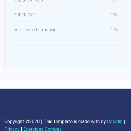
ORDER BY 1000-- -
127
ORDER BY 1-- -
134
oscillations harmonique
178
Copyright ©2020 | This template is made with
by
Colorlib
|
Privacy
|
Exercices Corriges