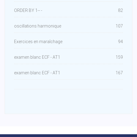
ORDER BY 1-- -
82
oscillations harmonique
107
Exercices en maraîchage
94
examen blanc ECF - AT1
159
examen blanc ECF - AT1
167