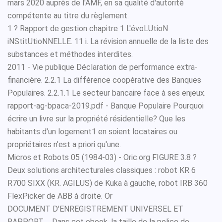
mars 2020 auprès de l'AMF, en sa qualité d'autorité
compétente au titre du règlement.
1 ? Rapport de gestion chapitre 1 L'évoLUtioN
iNStitUtioNNELLE. 11 i. La révision annuelle de la liste des
substances et méthodes interdites.
2011 - Vie publique Déclaration de performance extra-
financière. 2.2.1 La différence coopérative des Banques
Populaires. 2.2.1.1 Le secteur bancaire face à ses enjeux.
rapport-ag-bpaca-2019.pdf - Banque Populaire Pourquoi
écrire un livre sur la propriété résidentielle? Que les
habitants d'un logement1 en soient locataires ou
propriétaires n'est a priori qu'une.
Micros et Robots 05 (1984-03) - Oric.org FIGURE 3.8 ?
Deux solutions architecturales classiques : robot KR 6
R700 SIXX (KR. AGILUS) de Kuka à gauche, robot IRB 360
FlexPicker de ABB à droite. Or
DOCUMENT D'ENREGISTREMENT UNIVERSEL ET
RAPPORT ... Dans cet ebook, la taille de la police de