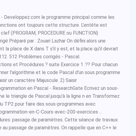
- Developpez.com le programme principal comme les
onctions ont toujours cette structure. L'entête est
t clef (PROGRAM, PROCEDURE ou FUNCTION)
rigé Préparé par : Zouari Lazhar On défini alors une
 la place de X dans T s'il y est, et la place qu'il devrait
 112. 512 Problèmes corrigés - Pascal.
tions et Procédures ? suite Exercice 1 :?? Pour chacun
nner l'algorithme et le code Pascal d'un sous programme
aisir un caractère Majuscule. 2) Saisir
ogrammation en Pascal - ResearchGate Ecrivez un sous-
e le triangle de Pascal jusqu'à la ligne n en Transformez
 du TP2 pour faire des sous-programmes avec
rogrammation-en-C-Cours-avec-200-exercices ...
dures: passage de paramètres. Cette séance de travaux
e au passage de paramètres. On rappelle que en C++ le