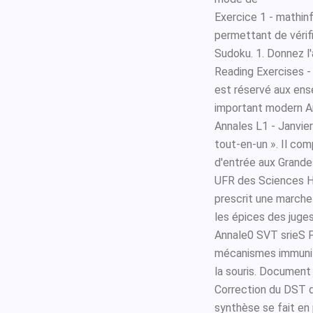
Exercice 1 - mathin
permettant de vérifie
Sudoku. 1. Donnez l
Reading Exercises - 
est réservé aux ens
important modern Am
Annales L1 - Janvie
tout-en-un ». Il co
d'entrée aux Grande
UFR des Sciences H
prescrit une marche pl
les épices des juges 
Annale0 SVT srieS P
mécanismes immunita
la souris. Document
Correction du DST du
synthèse se fait en 