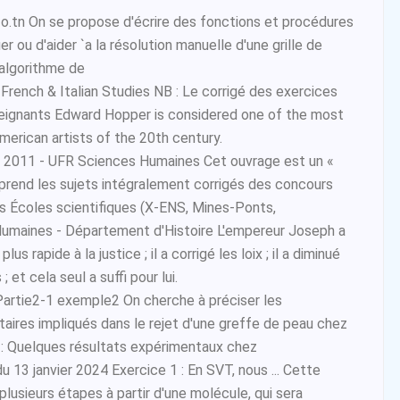
fo.tn On se propose d'écrire des fonctions et procédures
r ou d'aider `a la résolution manuelle d'une grille de
'algorithme de
French & Italian Studies NB : Le corrigé des exercices
eignants Edward Hopper is considered one of the most
erican artists of the 20th century.
r 2011 - UFR Sciences Humaines Cet ouvrage est un «
mprend les sujets intégralement corrigés des concours
s Écoles scientifiques (X-ENS, Mines-Ponts,
umaines - Département d'Histoire L'empereur Joseph a
us rapide à la justice ; il a corrigé les loix ; il a diminué
; et cela seul a suffi pour lui.
artie2-1 exemple2 On cherche à préciser les
ires impliqués dans le rejet d'une greffe de peau chez
 : Quelques résultats expérimentaux chez
 13 janvier 2024 Exercice 1 : En SVT, nous ... Cette
plusieurs étapes à partir d'une molécule, qui sera