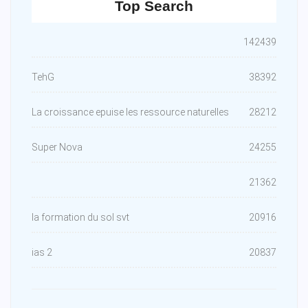
Top Search
142439
TehG
38392
La croissance epuise les ressource naturelles
28212
Super Nova
24255
21362
la formation du sol svt
20916
ias 2
20837