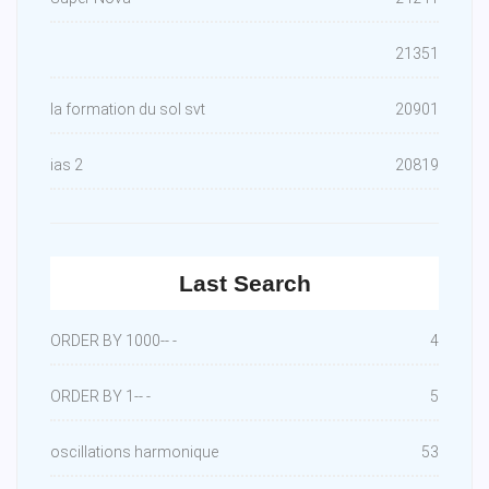
21351
la formation du sol svt
20901
ias 2
20819
Last Search
ORDER BY 1000-- -
4
ORDER BY 1-- -
5
oscillations harmonique
53