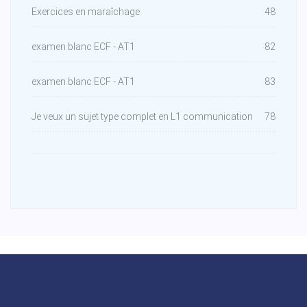
Exercices en maraîchage
48
examen blanc ECF - AT1
82
examen blanc ECF - AT1
83
Je veux un sujet type complet en L1 communication
78