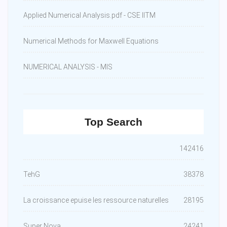
Applied Numerical Analysis.pdf - CSE IITM
Numerical Methods for Maxwell Equations
NUMERICAL ANALYSIS - MIS
Top Search
142416
TehG
38378
La croissance epuise les ressource naturelles
28195
Super Nova
24241