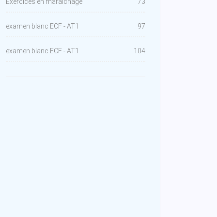
Exercices en maraîchage
73
examen blanc ECF - AT1
97
examen blanc ECF - AT1
104