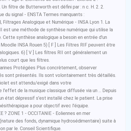
 Un filtre de Butterworth est défini par : n c. H. 2. 2.
ue du signal - ENSTA Termes manquants :
l, Filtrages Analogique et Numérique - INSA Lyon 1. La
II est une méthode de synthèse numérique qui utilise la
. Cette synthèse analogique a besoin en entrée d'un
 Moodle INSA Rouen 5) [ F ] Les Filtres RIF peuvent être
alogiques. 6) [ V ] Les filtres RII ont généralement un
us court que les filtres.
arines Protégées Plus concrètement, observer
s sont présentés. Ils sont volontairement très détaillés.
violet est attendu/exigé dans votre
e l'effet de la musique classique diffusée via un ... Depuis
un état dépressif s'est installé chez le patient. La prise
ésithérapique a pour objectif avec l'équipe.
? ZONE 1 - OCCITANIE - Eoliennes en mer
nature des fonds, dynamique hydrosédimentaire) suite à
ion par le. Conseil Scientifique.