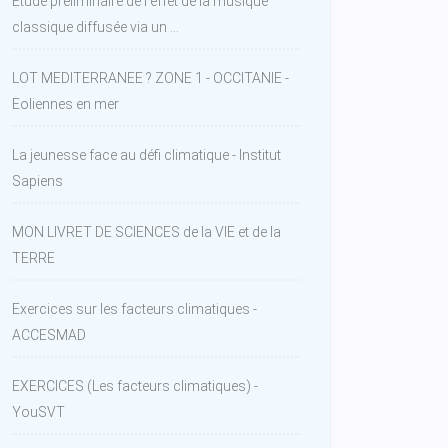
Etude préliminaire de l'effet de la musique
classique diffusée via un ...
LOT MEDITERRANEE ? ZONE 1 - OCCITANIE -
Eoliennes en mer
La jeunesse face au défi climatique - Institut
Sapiens
MON LIVRET DE SCIENCES de la VIE et de la
TERRE
Exercices sur les facteurs climatiques -
ACCESMAD
EXERCICES (Les facteurs climatiques) -
YouSVT