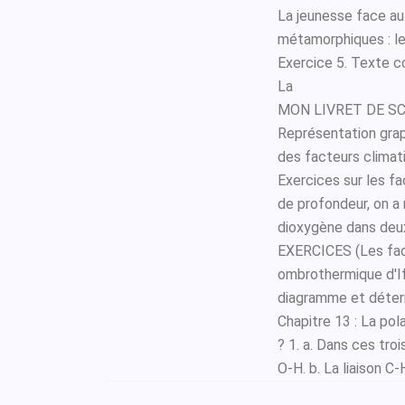
La jeunesse face au
métamorphiques : les
Exercice 5. Texte 
La
MON LIVRET DE SCIE
Représentation graph
des facteurs climati
Exercices sur les 
de profondeur, on a 
dioxygène dans deu
EXERCICES (Les fac
ombrothermique d'If
diagramme et déter
Chapitre 13 : La pol
? 1. a. Dans ces tro
O-H. b. La liaison C-