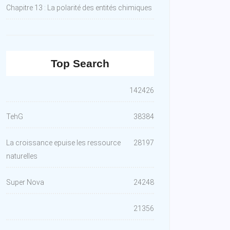
Chapitre 13 : La polarité des entités chimiques
Top Search
142426
TehG
38384
La croissance epuise les ressource
28197
naturelles
Super Nova
24248
21356