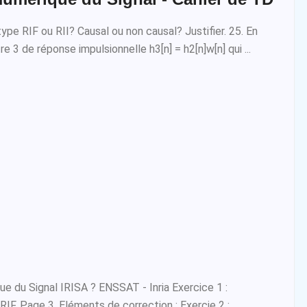
 type RIF ou RII? Causal ou non causal? Justifier. 25. En
ltre 3 de réponse impulsionnelle h3[n] = h2[n]w[n] qui ...
e du Signal IRISA ? ENSSAT - Inria Exercice 1 :
 RIF. Page 3. Eléments de correction : Exercie 2 :