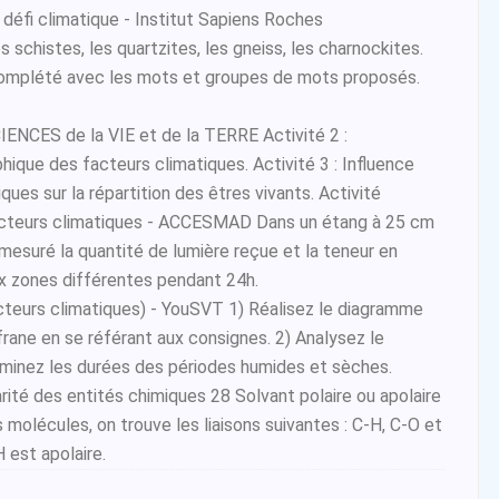
 défi climatique - Institut Sapiens Roches
 schistes, les quartzites, les gneiss, les charnockites.
complété avec les mots et groupes de mots proposés.
NCES de la VIE et de la TERRE Activité 2 :
ique des facteurs climatiques. Activité 3 : Influence
ques sur la répartition des êtres vivants. Activité
facteurs climatiques - ACCESMAD Dans un étang à 25 cm
mesuré la quantité de lumière reçue et la teneur en
x zones différentes pendant 24h.
teurs climatiques) - YouSVT 1) Réalisez le diagramme
rane en se référant aux consignes. 2) Analysez le
minez les durées des périodes humides et sèches.
arité des entités chimiques 28 Solvant polaire ou apolaire
is molécules, on trouve les liaisons suivantes : C-H, C-O et
H est apolaire.