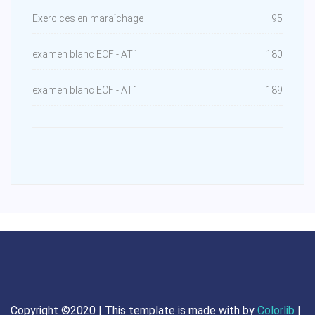
Exercices en maraîchage
95
examen blanc ECF - AT1
180
examen blanc ECF - AT1
189
Copyright ©2020 | This template is made with
by
Colorlib
|