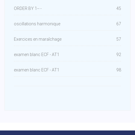
ORDER BY 1-- -
45
oscillations harmonique
67
Exercices en maraîchage
57
examen blanc ECF - AT1
92
examen blanc ECF - AT1
98