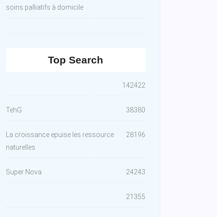
soins palliatifs à domicile
Top Search
142422
TehG
38380
La croissance epuise les ressource
28196
naturelles
Super Nova
24243
21355