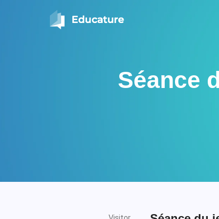
Séance du
Séance du je
Visitor