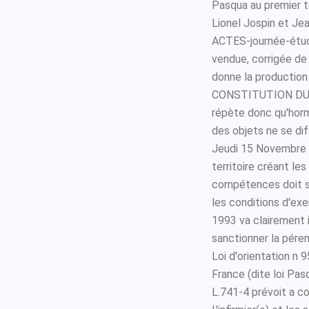
Pasqua au premier to
Lionel Jospin et Je
ACTES-journée-étud
vendue, corrigée de
donne la production
CONSTITUTION DU 
répète donc qu'horm
des objets ne se dif
Jeudi 15 Novembre 
territoire créant le
compétences doit s'
les conditions d'exe
1993 va clairement 
sanctionner la pére
Loi d'orientation n 
France (dite loi Pas
L.741-4 prévoit a c