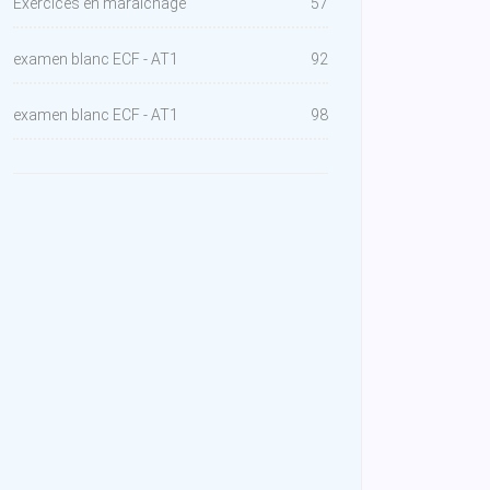
Exercices en maraîchage
57
examen blanc ECF - AT1
92
examen blanc ECF - AT1
98