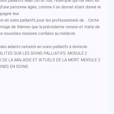
 soins palliatifs Mais cette fois, l'exemple qui me vient en
i d'une personne âgée, comme il se devrait étant donné le
mpagné leur
 en soins palliatifs pour les professionnels de ... Cette
ntage de thèmes que la précédente version et traite de
es nouvelles missions confiées au médecin
s aidants naturels en soins palliatifs à domicile
ALITES SUR LES SOINS PALLIATIFS. MODULE 2 :
DE LA MALADIE ET RITUELS DE LA MORT. MODULE 3
INES EN SOINS