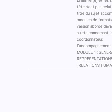
L'infirmier(e) et les
tête n'est pas celu
titre du sujet acco
modules de formation
version aborde dava
sujets concernant l
coordonnateur.
L'accompagnement de
MODULE 1 : GENER
REPRESENTATIONS 
: RELATIONS HUMA