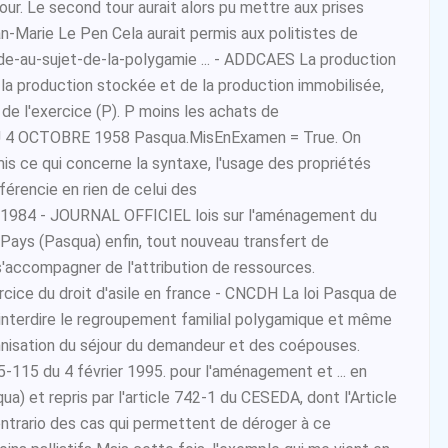
ur. Le second tour aurait alors pu mettre aux prises
an-Marie Le Pen Cela aurait permis aux politistes de
e-au-sujet-de-la-polygamie ... - ADDCAES La production
 la production stockée et de la production immobilisée,
 de l'exercice (P). P moins les achats de
4 OCTOBRE 1958 Pasqua.MisEnExamen = True. On
is ce qui concerne la syntaxe, l'usage des propriétés
férencie en rien de celui des
1984 - JOURNAL OFFICIEL lois sur l'aménagement du
s Pays (Pasqua) enfin, tout nouveau transfert de
accompagner de l'attribution de ressources.
rcice du droit d'asile en france - CNCDH La loi Pasqua de
interdire le regroupement familial polygamique et même
nnisation du séjour du demandeur et des coépouses.
95-115 du 4 février 1995. pour l'aménagement et ... en
qua) et repris par l'article 742-1 du CESEDA, dont l'Article
ontrario des cas qui permettent de déroger à ce