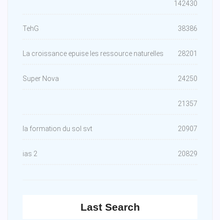
142430
TehG
38386
La croissance epuise les ressource naturelles
28201
Super Nova
24250
21357
la formation du sol svt
20907
ias 2
20829
Last Search