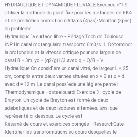
HYDRAULIQUE ET DYNAMIQUE FLUVIALE Exercice n°1.9 :
Utiliser la méthode du point fixe pour les méthodes de RK4
et de prédiction correction d'Adams (4pas)-Moulton (3pas)
du problème.
Hydraulique `a surface libre - Pédago'Tech de Toulouse
INP Un canal rectangulaire transporte 6m3/s. 1. Déterminer
la profondeur et la vitesse critique pour une largeur de
canal B = 3m. yc = (q2/g)1/3 avec q = Q/B = V
Hydraulique On consid`ere un canal vitré, de largeur L = 25
cm, compris entre deux vannes situées en x = 0 et x = d
avec d = 12 m. Le canal poss`ede une lég`ere pente I
Thermodynamique - dataelouardi Exercice 3 : cycle de
Brayton. Un cycle de Brayton est formé de deux
adiabatiques et de deux isobares alternées, ainsi que
représenté ci-dessous. Le cycle est.
Résumé de cours et exercices corrigés - ResearchGate
Identifier les transformations au cours desquelles le