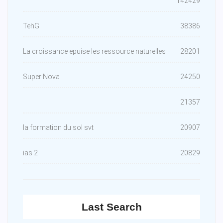
142429
TehG
38386
La croissance epuise les ressource naturelles
28201
Super Nova
24250
21357
la formation du sol svt
20907
ias 2
20829
Last Search