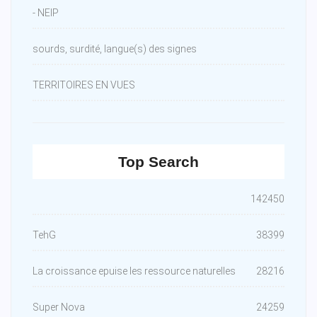
- NEIP
sourds, surdité, langue(s) des signes
TERRITOIRES EN VUES
Top Search
142450
TehG
38399
La croissance epuise les ressource naturelles
28216
Super Nova
24259