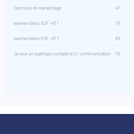
Exercices en maraîchage
47
examen blanc ECF - AT1
79
examen blanc ECF - AT1
83
Je veux un sujet type complet en L1 communication
76