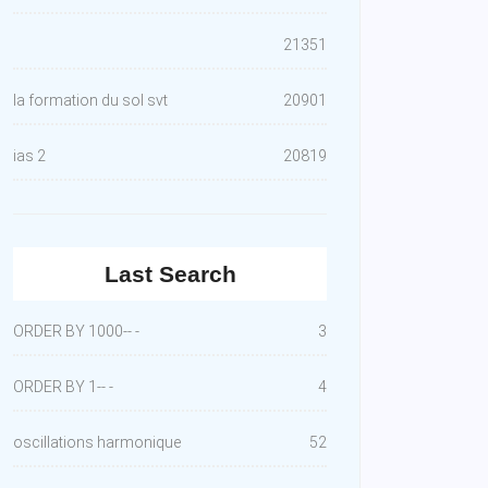
21351
la formation du sol svt
20901
ias 2
20819
Last Search
ORDER BY 1000-- -
3
ORDER BY 1-- -
4
oscillations harmonique
52