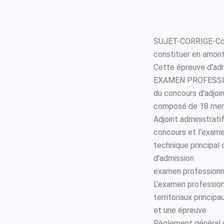
SUJET-CORRIGE-Cond
constituer en amont 
Cette épreuve d'adm
EXAMEN PROFESSIO
du concours d'adjoint
composé de 18 membr
Adjoint administrati
concours et l'exame
technique principal 
d'admission.
examen professionne
L'examen profession
territoriaux princi
et une épreuve
Règlement général d