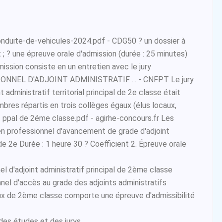
uite-de-vehicules-2024.pdf - CDG50 ? un dossier à
; ? une épreuve orale d'admission (durée : 25 minutes)
ission consiste en un entretien avec le jury
NNEL D'ADJOINT ADMINISTRATIF ... - CNFPT Le jury
 administratif territorial principal de 2e classe était
es répartis en trois collèges égaux (élus locaux,
f ppal de 2éme classe.pdf - agirhe-concours.fr Les
n professionnel d'avancement de grade d'adjoint
de 2e Durée : 1 heure 30 ? Coefficient 2. Épreuve orale
l d'adjoint administratif principal de 2ème classe
nel d'accès au grade des adjoints administratifs
paux de 2ème classe comporte une épreuve d'admissibilité
es études et des jurys