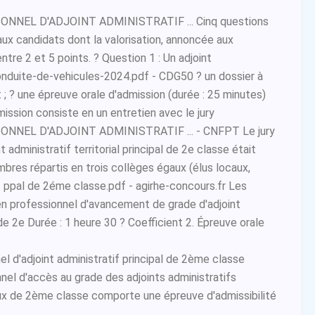
NNEL D'ADJOINT ADMINISTRATIF ... Cinq questions
ux candidats dont la valorisation, annoncée aux
entre 2 et 5 points. ? Question 1 : Un adjoint
uite-de-vehicules-2024.pdf - CDG50 ? un dossier à
; ? une épreuve orale d'admission (durée : 25 minutes)
ission consiste en un entretien avec le jury
NNEL D'ADJOINT ADMINISTRATIF ... - CNFPT Le jury
 administratif territorial principal de 2e classe était
es répartis en trois collèges égaux (élus locaux,
f ppal de 2éme classe.pdf - agirhe-concours.fr Les
n professionnel d'avancement de grade d'adjoint
de 2e Durée : 1 heure 30 ? Coefficient 2. Épreuve orale
l d'adjoint administratif principal de 2ème classe
nel d'accès au grade des adjoints administratifs
paux de 2ème classe comporte une épreuve d'admissibilité