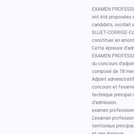
EXAMEN PROFESSIO
ont été proposées a
candidats, oscillait 
SUJET-CORRIGE-Cond
constituer en amont 
Cette épreuve d'adm
EXAMEN PROFESSIO
du concours d'adjoint
composé de 18 membr
Adjoint administrati
concours et l'exame
technique principal 
d'admission.
examen professionne
L'examen profession
territoriaux princi
et une épreuve