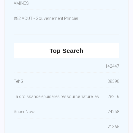
AMINES ...
#82 AOUT - Gouvernement Princier
Top Search
142447
TehG
38398
La croissance epuise les ressource naturelles
28216
Super Nova
24258
21365