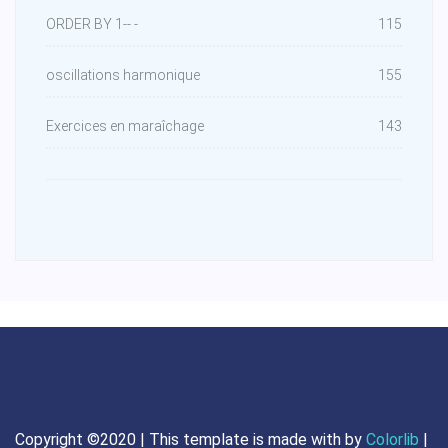
ORDER BY 1-- -
115
oscillations harmonique
155
Exercices en maraîchage
143
Copyright ©2020 | This template is made with
by
Colorlib
|