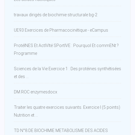
travaux dirigés de biochimie structurale bg-2
UE93 Exercices de Pharmacocinétique - eCampus
ProtéINES Et ActIVIté SPortIVE : PourquoI Et commENt ?
Programme
Sciences de la Vie Exercice 1 : Des protéines synthétisées
et des ...
DM.ROC enzymesdocx
Traiter les quatre exercices suivants. Exercice I (5 points)
Nutrition et ...
TD N°8 DE BIOCHIMIE METABOLISME DES ACIDES