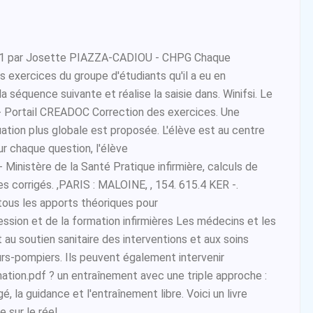
21 par Josette PIAZZA-CADIOU - CHPG Chaque
s exercices du groupe d'étudiants qu'il a eu en
 séquence suivante et réalise la saisie dans. Winifsi. Le
Portail CREADOC Correction des exercices. Une
uation plus globale est proposée. L'élève est au centre
ur chaque question, l'élève
nistère de la Santé Pratique infirmière, calculs de
s corrigés. ,PARIS : MALOINE, , 154. 615.4 KER -.
tous les apports théoriques pour
ession et de la formation infirmières Les médecins et les
nt au soutien sanitaire des interventions et aux soins
rs-pompiers. Ils peuvent également intervenir
ation.pdf ? un entraînement avec une triple approche :
é, la guidance et l'entraînement libre. Voici un livre
e sur le réel