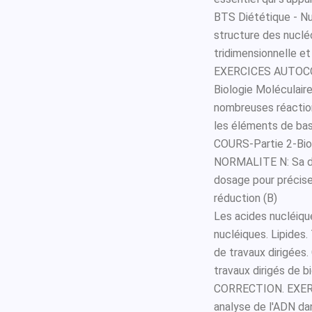
BTS Diététique - Nu
structure des nucléo
tridimensionnelle e
EXERCICES AUTOCO
Biologie Moléculair
nombreuses réactio
les éléments de ba
COURS-Partie 2-Bi
NORMALITE N: Sa dét
dosage pour préciser
réduction (B)
Les acides nucléiqu
nucléiques. Lipides
de travaux dirigées.
travaux dirigés de b
CORRECTION. EXERCIC
analyse de l'ADN dan