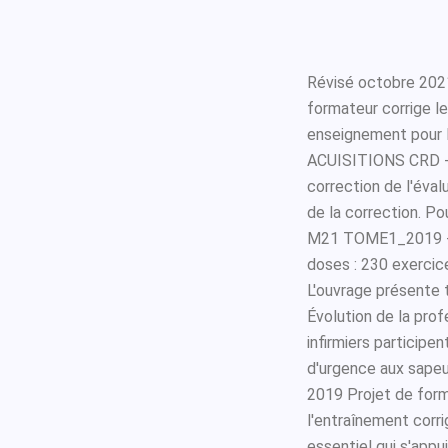
Révisé octobre 20
formateur corrige le
enseignement pour la
ACUISITIONS CRD - 
correction de l'éval
de la correction. Po
M21 TOME1_2019 - Mi
doses : 230 exercice
L'ouvrage présente 
Évolution de la prof
infirmiers participe
d'urgence aux sapeu
2019 Projet de form
l'entraînement corrig
essentiel qui s'appui