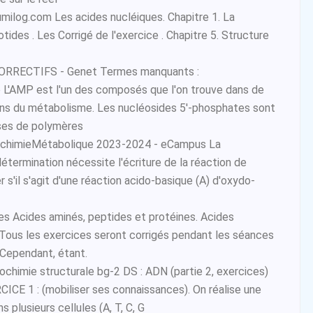
milog.com Les acides nucléiques. Chapitre 1. La
tides . Les Corrigé de l'exercice . Chapitre 5. Structure
t
RRECTIFS - Genet Termes manquants :
e L'AMP est l'un des composés que l'on trouve dans de
ns du métabolisme. Les nucléosides 5'-phosphates sont
ses de polymères
ochimieMétabolique 2023-2024 - eCampus La
ermination nécessite l'écriture de la réaction de
 s'il s'agit d'une réaction acido-basique (A) d'oxydo-
es Acides aminés, peptides et protéines. Acides
. Tous les exercices seront corrigés pendant les séances
 Cependant, étant.
iochimie structurale bg-2 DS : ADN (partie 2, exercices)
E 1 : (mobiliser ses connaissances). On réalise une
s plusieurs cellules (A, T, C, G