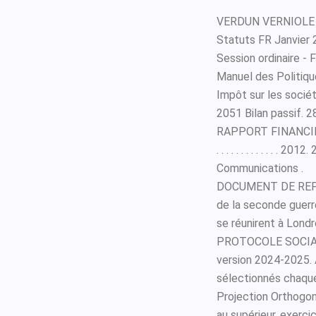
VERDUN VERNIOLE -
Statuts FR Janvier
Session ordinaire -
Manuel des Politiqu
Impôt sur les société
2051 Bilan passif. 2
RAPPORT FINANCIER A
. . . . . . . . . . . . . 201
Communications .
DOCUMENT DE REFER
de la seconde guerr
se réunirent à Lond
PROTOCOLE SOCIAL 
version 2024-2025. À
sélectionnés chaque
Projection Orthogon
au supérieur, exerci