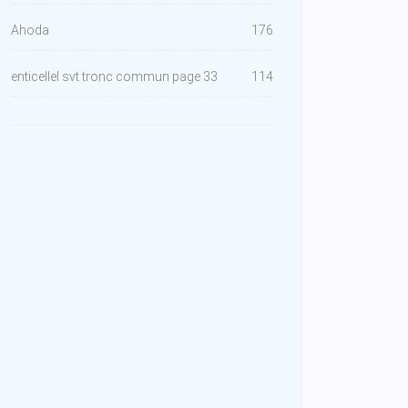
Ahoda
176
enticellel svt tronc commun page 33
114