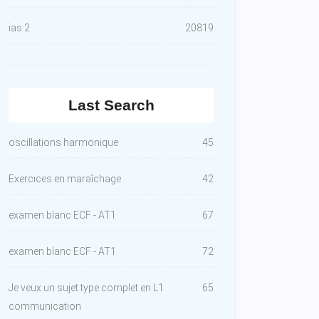
ias 2
20819
Last Search
oscillations harmonique
45
Exercices en maraîchage
42
examen blanc ECF - AT1
67
examen blanc ECF - AT1
72
Je veux un sujet type complet en L1
65
communication