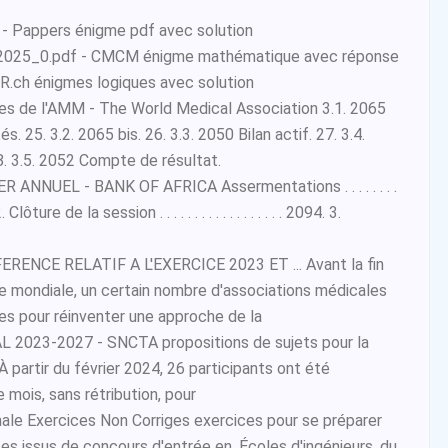
 Pappers énigme pdf avec solution
 2025_0.pdf - CMCM énigme mathématique avec réponse
 FR.ch énigmes logiques avec solution
es de l'AMM - The World Medical Association 3.1. 2065
s. 25. 3.2. 2065 bis. 26. 3.3. 2050 Bilan actif. 27. 3.4.
8. 3.5. 2052 Compte de résultat.
NNUEL - BANK OF AFRICA Assermentations . . . . . . . .
2. 2. Clôture de la session . . . . . . . . . . . . . . . . . . 2094. 3.
ENCE RELATIF A L'EXERCICE 2023 ET ... Avant la fin
e mondiale, un certain nombre d'associations médicales
res pour réinventer une approche de la
2023-2027 - SNCTA propositions de sujets pour la
 partir du février 2024, 26 participants ont été
 mois, sans rétribution, pour
ale Exercices Non Corriges exercices pour se préparer
ces issus de concours d'entrée en. Écoles d'ingénieurs, du