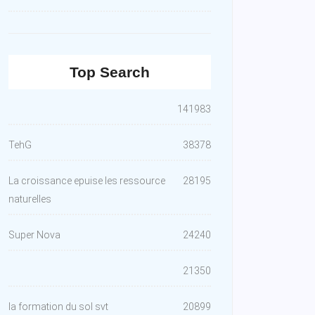
Top Search
141983
TehG
38378
La croissance epuise les ressource
28195
naturelles
Super Nova
24240
21350
la formation du sol svt
20899