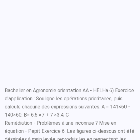
Bachelier en Agronomie orientation AA - HELHa 6) Exercice
d'application : Souligne les opérations prioritaires, puis
calcule chacune des expressions suivantes. A = 141×60 -
140×60; B= 6,6 ×7 + 7 ×3,4; C
Remédiation - Problèmes à une inconnue ? Mise en
équation - Pepit Exercice 6. Les figures ci-dessous ont été
déssinées à main levée, reproduis les en respectant les