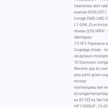
l'animateur doit val
examen 8/06/2011.
Corrigé EMD LMD 2
L1-GIM_ELectrotechn
réseau (230/400V ; 
identiques.
TD N°3 Puissance et
Couplage étoile - t
récepteurs monophas
10 Exercices corrig
Montrer que le cour
plus petit qu'en cou
moteur
montesquieu law rev
à!corriger!ne!se!dé
ex 87 CE] n'a fait l'
HP1109SUP_15-03_1