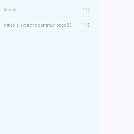
Ahoda
177
enticellel svt tronc commun page 33
115