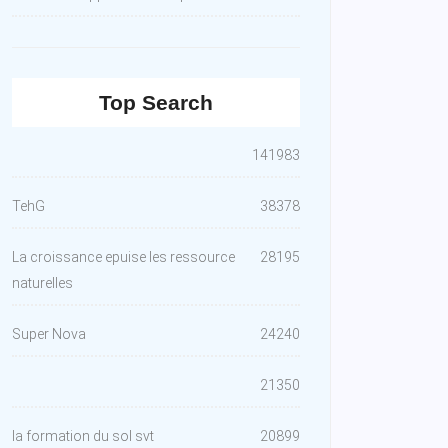
Top Search
141983
TehG
38378
La croissance epuise les ressource
28195
naturelles
Super Nova
24240
21350
la formation du sol svt
20899