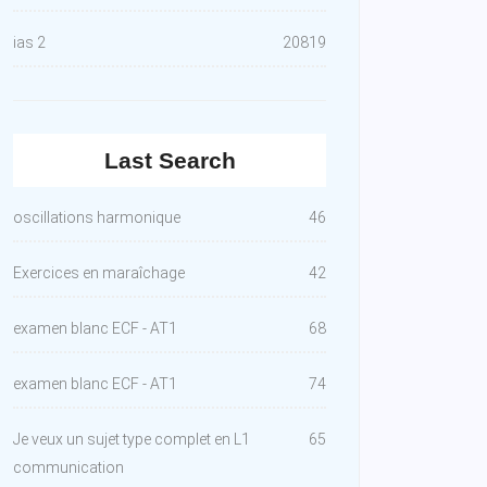
ias 2
20819
Last Search
oscillations harmonique
46
Exercices en maraîchage
42
examen blanc ECF - AT1
68
examen blanc ECF - AT1
74
Je veux un sujet type complet en L1
65
communication