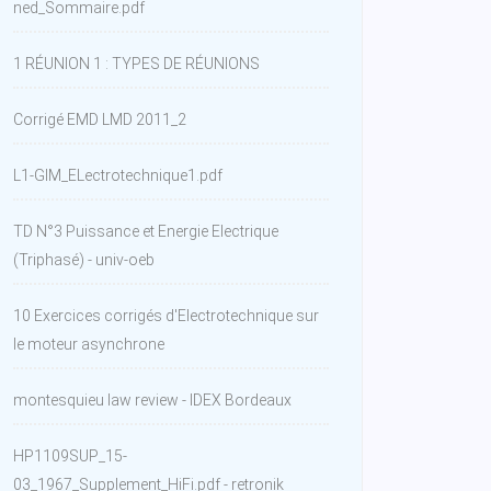
ned_Sommaire.pdf
1 RÉUNION 1 : TYPES DE RÉUNIONS
Corrigé EMD LMD 2011_2
L1-GIM_ELectrotechnique1.pdf
TD N°3 Puissance et Energie Electrique
(Triphasé) - univ-oeb
10 Exercices corrigés d'Electrotechnique sur
le moteur asynchrone
montesquieu law review - IDEX Bordeaux
HP1109SUP_15-
03_1967_Supplement_HiFi.pdf - retronik