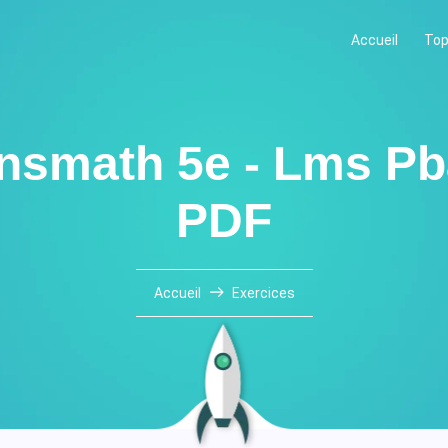
Accueil
Top
ansmath 5e - Lms P
PDF
Accueil
Exercices