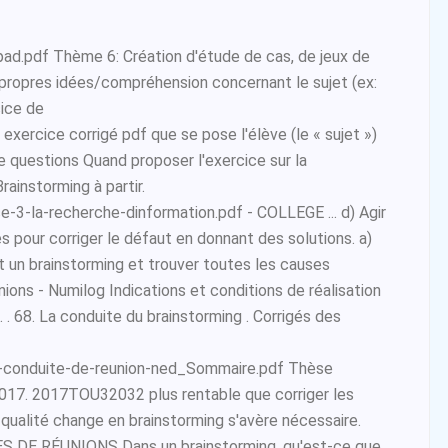
ad.pdf Thème 6: Création d'étude de cas, de jeux de
. propres idées/compréhension concernant le sujet (ex:
cice de
xercice corrigé pdf que se pose l'élève (le « sujet »)
e questions Quand proposer l'exercice sur la
rainstorming à partir.
3-la-recherche-dinformation.pdf - COLLEGE ... d) Agir
 pour corriger le défaut en donnant des solutions. a)
t un brainstorming et trouver toutes les causes
ions - Numilog Indications et conditions de réalisation
. . . 68. La conduite du brainstorming . Corrigés des
conduite-de-reunion-ned_Sommaire.pdf Thèse
017. 2017TOU32032 plus rentable que corriger les
 qualité change en brainstorming s'avère nécessaire.
S DE RÉUNIONS Dans un brainstorming, qu'est-ce que