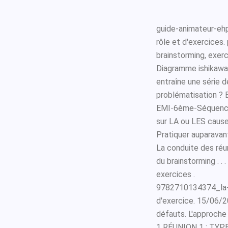
guide-animateur-ehp
rôle et d'exercices
brainstorming, exer
Diagramme ishikawa e
entraîne une série d
problématisation ? B
EMI-6ème-Séquence-
sur LA ou LES causes
Pratiquer auparavan
La conduite des réun
du brainstorming . . 
exercices .
9782710134374_la-
d'exercice. 15/06/2
défauts. L'approche
1 RÉUNION 1 : TYPE