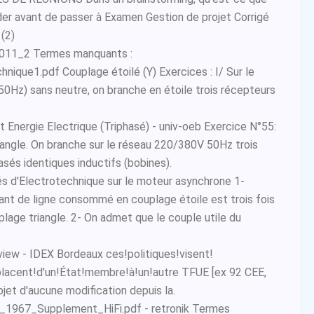
ider avant de passer à Examen Gestion de projet Corrigé
 (2)
011_2 Termes manquants :
ique1.pdf Couplage étoilé (Y) Exercices : I/ Sur le
50Hz) sans neutre, on branche en étoile trois récepteurs
 Energie Electrique (Triphasé) - univ-oeb Exercice N°55:
riangle. On branche sur le réseau 220/380V 50Hz trois
és identiques inductifs (bobines).
és d'Electrotechnique sur le moteur asynchrone 1-
ant de ligne consommé en couplage étoile est trois fois
plage triangle. 2- On admet que le couple utile du
iew - IDEX Bordeaux ces!politiques!visent!
placent!d'un!État!membre!à!un!autre TFUE [ex 92 CEE,
objet d'aucune modification depuis la.
967_Supplement_HiFi.pdf - retronik Termes