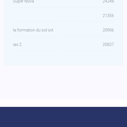
Super Nova
24248
21356
la formation du sol svt
20906
ias 2
20827