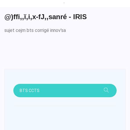
@)ffi,,ï,i,x-fJ,,sanré - IRIS
sujet cejm bts corrigé innov'sa