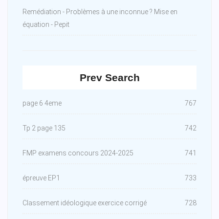
Remédiation - Problèmes à une inconnue ? Mise en
équation - Pepit
Prev Search
page 6 4eme
767
Tp 2 page 135
742
FMP examens concours 2024-2025
741
épreuve EP1
733
Classement idéologique exercice corrigé
728