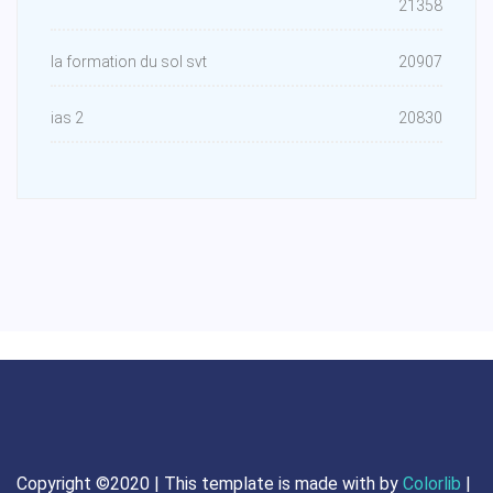
21358
la formation du sol svt
20907
ias 2
20830
Copyright ©2020 | This template is made with
by
Colorlib
|