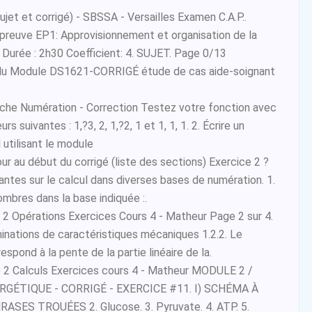
jet et corrigé) - SBSSA - Versailles Examen C.A.P..
 Épreuve EP1: Approvisionnement et organisation de la
. Durée : 2h30 Coefficient: 4. SUJET. Page 0/13
 du Module DS1621-CORRIGÉ étude de cas aide-soignant
che Numération - Correction Testez votre fonction avec
urs suivantes : 1,?3, 2, 1,?2, 1 et 1, 1, 1. 2. Écrire un
 utilisant le module
 au début du corrigé (liste des sections) Exercice 2 ?
ntes sur le calcul dans diverses bases de numération. 1.
mbres dans la base indiquée :.
 2 Opérations Exercices Cours 4 - Matheur Page 2 sur 4.
nations de caractéristiques mécaniques 1.2.2. Le
spond à la pente de la partie linéaire de la.
 2 Calculs Exercices cours 4 - Matheur MODULE 2 /
GÉTIQUE - CORRIGÉ - EXERCICE #11. I) SCHÉMA À
ASES TROUÉES 2. Glucose. 3. Pyruvate. 4. ATP. 5.