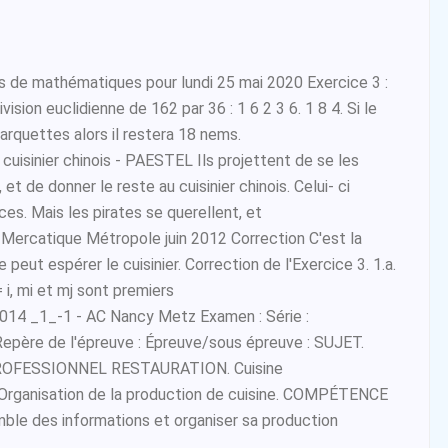
s de mathématiques pour lundi 25 mai 2020 Exercice 3 :
vision euclidienne de 162 par 36 : 1 6 2 3 6. 1 8 4. Si le
barquettes alors il restera 18 nems.
cuisinier chinois - PAESTEL Ils projettent de se les
et de donner le reste au cuisinier chinois. Celui- ci
èces. Mais les pirates se querellent, et
Mercatique Métropole juin 2012 Correction C'est la
peut espérer le cuisinier. Correction de l'Exercice 3. 1.a.
 i, mi et mj sont premiers
014 _1_-1 - AC Nancy Metz Examen : Série :
 Repère de l'épreuve : Épreuve/sous épreuve : SUJET.
OFESSIONNEL RESTAURATION. Cuisine
rganisation de la production de cuisine. COMPÉTENCE
mble des informations et organiser sa production