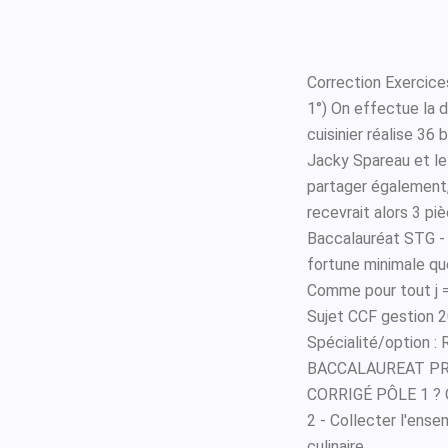
Correction Exercice
1°) On effectue la di
cuisinier réalise 36 
Jacky Spareau et le 
partager également, 
recevrait alors 3 pi
Baccalauréat STG - 
fortune minimale que 
Comme pour tout j =
Sujet CCF gestion 2
Spécialité/option :
BACCALAUREAT PR
CORRIGÉ PÔLE 1 ? O
2 - Collecter l'ense
culinaire.