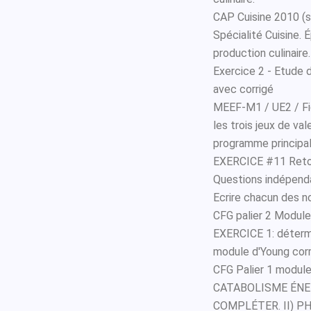
CAP Cuisine 2010 (su
Spécialité Cuisine.
production culinaire
Exercice 2 - Etude
avec corrigé
MEEF-M1 / UE2 / Fi
les trois jeux de vale
programme principal
EXERCICE #11 Retour
Questions indépenda
Ecrire chacun des no
CFG palier 2 Module
EXERCICE 1: détermi
module d'Young corre
CFG Palier 1 module
CATABOLISME ÉNER
COMPLÉTER. II) PHR