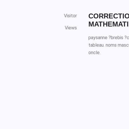
CORRECTIO
Visitor
MATHEMATIQ
Views
paysanne ?brebis ?cu
tableau. noms mascul
oncle.