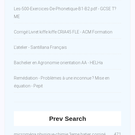
Les-500-Exercices-De-Phonetique-B1-B2.pdf - GCSE T?
ME
Corrigé Livret kiffe kiffe CRIA45 FLE - ACM Formation
L'atelier - Santillana Français
Bachelier en Agronomie orientation AA - HELHa
Remédiation - Problèmes à une inconnue ? Mise en
équation - Pepit
Prev Search
microméga physique-chimie 3eme hatier corrigé
471