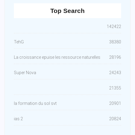
Top Search
142422
TehG
38380
La croissance epuise les ressource naturelles
28196
Super Nova
24243
21355
la formation du sol svt
20901
ias 2
20824