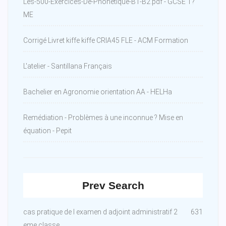
Les-500-Exercices-De-Phonetique-B1-B2.pdf - GCSE T?
ME
Corrigé Livret kiffe kiffe CRIA45 FLE - ACM Formation
L'atelier - Santillana Français
Bachelier en Agronomie orientation AA - HELHa
Remédiation - Problèmes à une inconnue ? Mise en
équation - Pepit
Prev Search
cas pratique de l examen d adjoint administratif 2
631
eme classe