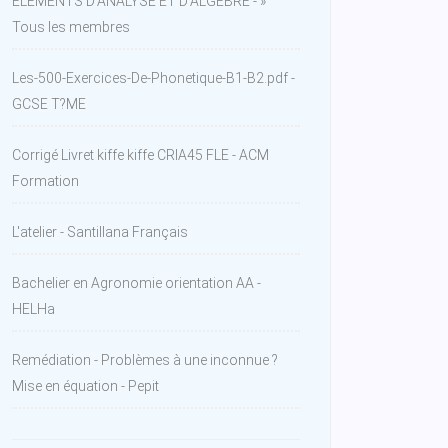
ÉLÉMENTS D'ANALYSE ET D'ALGÈBRE - »
Tous les membres
Les-500-Exercices-De-Phonetique-B1-B2.pdf -
GCSE T?ME
Corrigé Livret kiffe kiffe CRIA45 FLE - ACM
Formation
L'atelier - Santillana Français
Bachelier en Agronomie orientation AA -
HELHa
Remédiation - Problèmes à une inconnue ?
Mise en équation - Pepit