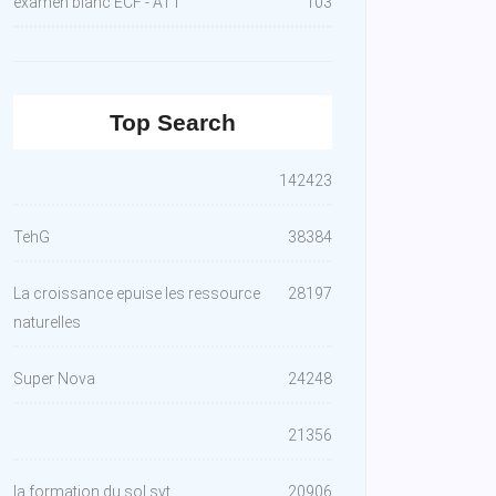
examen blanc ECF - AT1
103
Top Search
142423
TehG
38384
La croissance epuise les ressource
28197
naturelles
Super Nova
24248
21356
la formation du sol svt
20906