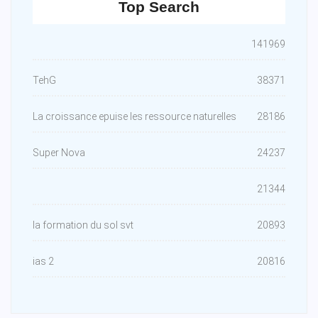
Top Search
141969
TehG
38371
La croissance epuise les ressource naturelles
28186
Super Nova
24237
21344
la formation du sol svt
20893
ias 2
20816