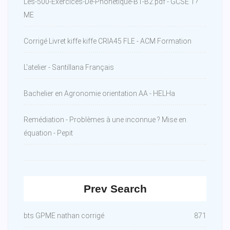
Les-500-Exercices-De-Phonetique-B1-B2.pdf - GCSE T?
ME
Corrigé Livret kiffe kiffe CRIA45 FLE - ACM Formation
L'atelier - Santillana Français
Bachelier en Agronomie orientation AA - HELHa
Remédiation - Problèmes à une inconnue ? Mise en
équation - Pepit
Prev Search
bts GPME nathan corrigé
871