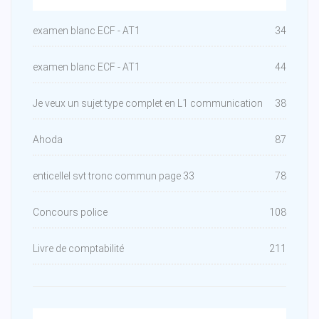
examen blanc ECF - AT1
34
examen blanc ECF - AT1
44
Je veux un sujet type complet en L1 communication
38
Ahoda
87
enticellel svt tronc commun page 33
78
Concours police
108
Livre de comptabilité
211