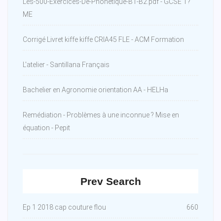
Les-500-Exercices-De-Phonetique-B1-B2.pdf - GCSE T?
ME
Corrigé Livret kiffe kiffe CRIA45 FLE - ACM Formation
L'atelier - Santillana Français
Bachelier en Agronomie orientation AA - HELHa
Remédiation - Problèmes à une inconnue ? Mise en
équation - Pepit
Prev Search
Ep 1 2018 cap couture flou
660