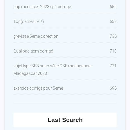
cap menuisier 2023 ep1 corrigé
650
Top(semestre 7)
652
grevisse 5eme corection
738
Qualipac qcm corrigé
710
sujet type SES bacc série OSE madagascar
721
Madagascar 2023
exercice corrigé pour 5eme
698
Last Search