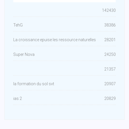
142430
TehG
38386
La croissance epuise les ressource naturelles
28201
Super Nova
24250
21357
la formation du sol svt
20907
ias 2
20829