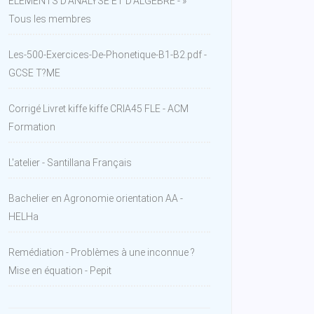
ÉLÉMENTS D'ANALYSE ET D'ALGÈBRE - »
Tous les membres
Les-500-Exercices-De-Phonetique-B1-B2.pdf -
GCSE T?ME
Corrigé Livret kiffe kiffe CRIA45 FLE - ACM
Formation
L'atelier - Santillana Français
Bachelier en Agronomie orientation AA -
HELHa
Remédiation - Problèmes à une inconnue ?
Mise en équation - Pepit