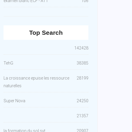
examen blanc ECF - AT1
106
Top Search
142428
TehG
38385
La croissance epuise les ressource
28199
naturelles
Super Nova
24250
21357
la formation du sol svt
20907