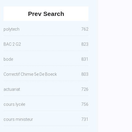
Prev Search
polytech
762
BAC 2 G2
823
bode
831
Correctif Chimie 5e De Boeck
803
actuariat
726
cours lycée
756
cours ministeur
731