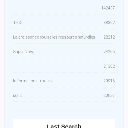
142437
TehG
38392
La croissance epuise les ressource naturelles
28212
Super Nova
24255
21362
la formation du sol svt
20916
ias 2
20837
Last Search