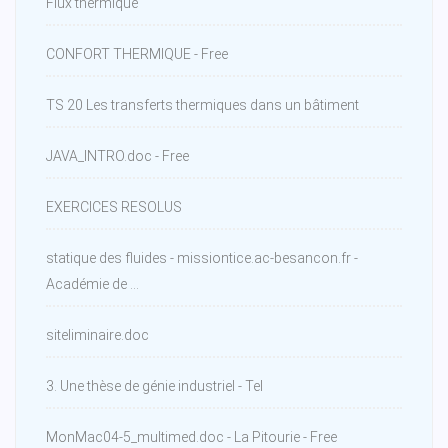
Flux thermique
CONFORT THERMIQUE - Free
TS 20 Les transferts thermiques dans un bâtiment
JAVA_INTRO.doc - Free
EXERCICES RESOLUS
statique des fluides - missiontice.ac-besancon.fr -
Académie de ...
siteliminaire.doc
3. Une thèse de génie industriel - Tel
MonMac04-5_multimed.doc - La Pitourie - Free