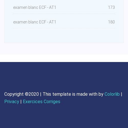
examen blanc ECF - AT1
173
examen blanc ECF - AT1
180
Copyright ©2020 | This template is made with
by
Colorlib
|
Privacy
|
Exercices Corriges