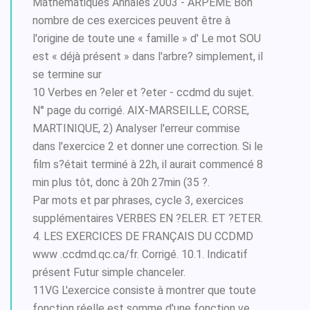
Mathématiques Annales 2003 - ARPEME Bon
nombre de ces exercices peuvent être à
l'origine de toute une « famille » d' Le mot SOU
est « déjà présent » dans l'arbre? simplement, il
se termine sur
10 Verbes en ?eler et ?eter - ccdmd du sujet.
N° page du corrigé. AIX-MARSEILLE, CORSE,
MARTINIQUE, 2) Analyser l'erreur commise
dans l'exercice 2 et donner une correction. Si le
film s?était terminé à 22h, il aurait commencé 8
min plus tôt, donc à 20h 27min (35 ?.
Par mots et par phrases, cycle 3, exercices
supplémentaires VERBES EN ?ELER. ET ?ETER.
4. LES EXERCICES DE FRANÇAIS DU CCDMD
www .ccdmd.qc.ca/fr. Corrigé. 10.1. Indicatif
présent Futur simple chanceler.
11VG L'exercice consiste à montrer que toute
fonction réelle est somme d'une fonction ve