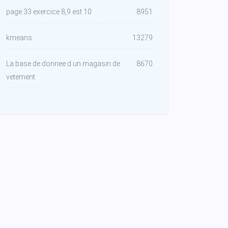
page 33 exercice 8,9 est 10
8951
kmeans
13279
La base de donnee d un magasin de
8670
vetement