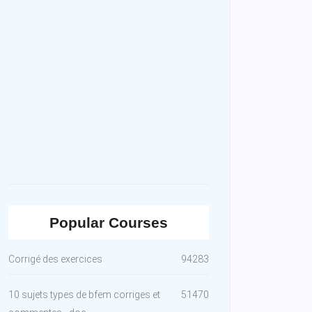
Popular Courses
Corrigé des exercices
94283
10 sujets types de bfem corriges et
51470