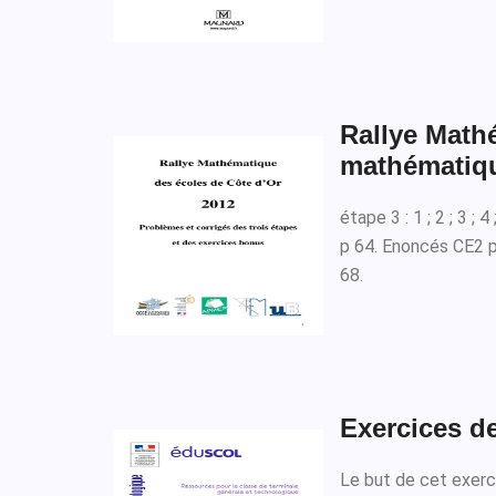
Rallye Math
mathématiq
étape 3 : 1 ; 2 ; 3 ; 
p 64. Enoncés CE2 
68.
Exercices d
Le but de cet exerc