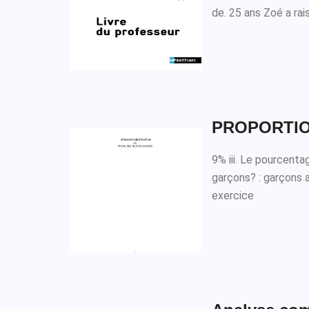
de. 25 ans Zoé a rai
PROPORTIO
9% iii. Le pourcentag
garçons? : garçons a
exercice