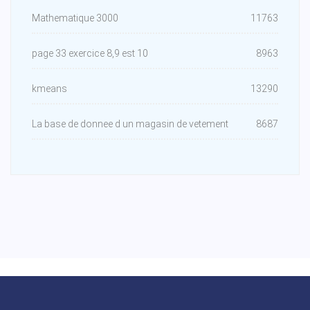
Mathematique 3000
11763
page 33 exercice 8,9 est 10
8963
kmeans
13290
La base de donnee d un magasin de vetement
8687